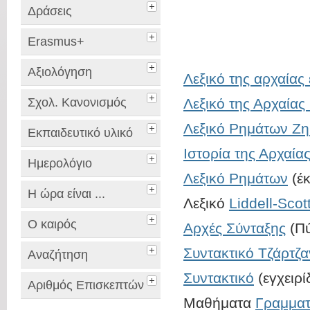
Δράσεις
Erasmus+
Αξιολόγηση
Λεξικό της αρχαίας
Σχολ. Κανονισμός
Λεξικό της Αρχαίας
Λεξικό Ρημάτων Ζη
Εκπαιδευτικό υλικό
Ιστορία της Αρχαία
Ημερολόγιο
Λεξικό Ρημάτων
(έ
Η ώρα είναι ...
Λεξικό
Liddell-Scot
Ο καιρός
Αρχές Σύνταξης
(Πύ
Συντακτικό Τζάρτζ
Αναζήτηση
Συντακτικό
(εγχειρί
Αριθμός Επισκεπτών
Μαθήματα
Γραμματ