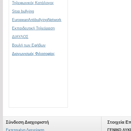
Τηλεφωνικός Κατάλογος
Stop bullying
EuropeanAntibullyingNetwork
Εκπαιδευτική Τηλεόραση
ΔΙΑΥΛΟΣ
Βουλή των Εφήβων
Διαγωνισμός Φιλοσοφίας
Σύνδεση Διαχειριστή
Στοιχεία Ε
Εκτεταμένη Διαχείριση
ΓΕΝΙΚΟ ΛΥΚ