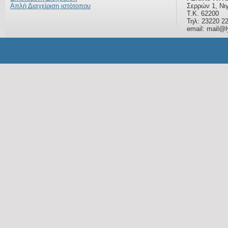
Απλή Διαχείριση ιστότοπου
Σερρών 1, Νι
Τ.Κ. 62200
Τηλ: 23220 2
email: mail@ly