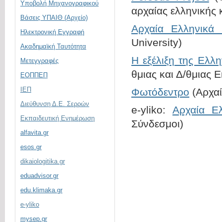
Υποβολή Μηχανογραφικού
αρχαίας ελληνικής κ
Βάσεις ΥΠΑΙΘ (Αρχείο)
Αρχαία Ελληνικά 
Ηλεκτρονική Eγγραφή
University)
Ακαδημαϊκή Ταυτότητα
Η εξέλιξη της Ελλ
Μετεγγραφές
θμιας και Δ/θμιας 
ΕΟΠΠΕΠ
ΙΕΠ
Φωτόδεντρο
(Αρχαί
Διεύθυνση Δ.Ε. Σερρών
e-yliko:
Αρχαία Ε
Εκπαιδευτική Ενημέρωση
Σύνδεσμοι)
alfavita.gr
esos.gr
dikaiologitika.gr
eduadvisor.gr
edu.klimaka.gr
e-yliko
mysep.gr