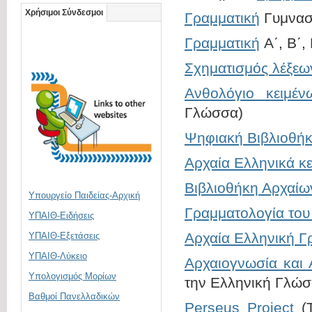
Χρήσιμοι Σύνδεσμοι
Γραμματική
Γυμνασί
Γραμματική
Α΄, Β΄,
Σχηματισμός λέξεω
Ανθολόγιο κειμέν
Γλώσσα)
Ψηφιακή Βιβλιοθή
Αρχαία Ελληνικά κε
Βιβλιοθήκη Αρχαίω
Υπουργείο Παιδείας-Αρχική
Γραμματολογία του
ΥΠΑΙΘ-Ειδήσεις
Αρχαία Ελληνική Γ
ΥΠΑΙΘ-Εξετάσεις
ΥΠΑΙΘ-Λύκειο
Αρχαιογνωσία και
Υπολογισμός Μορίων
την Ελληνική Γλώσ
Βαθμοί Πανελλαδικών
Perseus Project
(T