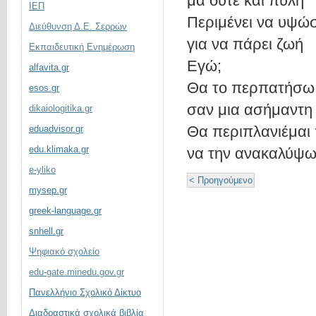
μα ούτε και πύλη
ΙΕΠ
Περιμένει να υψώσ
Διεύθυνση Δ.Ε. Σερρών
για να πάρει ζωή
Εκπαιδευτική Ενημέρωση
Εγώ;
alfavita.gr
Θα το περπατήσω 
esos.gr
σαν μια ασήμαντη
dikaiologitika.gr
Θα περιπλανιέμα
eduadvisor.gr
edu.klimaka.gr
να την ανακαλύψ
e-yliko
< Προηγούμενο
mysep.gr
greek-language.gr
snhell.gr
Ψηφιακό σχολείο
edu-gate.minedu.gov.gr
Πανελλήνιο Σχολικό Δίκτυο
Διαδραστικά σχολικά βιβλία