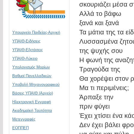
σκουριάζει μέσα 
Αλλά το βάφω
ξανά και ξανά
Τα μάτια της τα είδ
Υπουργείο Παιδείας-Αρχική
Λυσσασμένα ζητού
ΥΠΑΙΘ-Ειδήσεις
της ψυχής σου
ΥΠΑΙΘ-Εξετάσεις
ΥΠΑΙΘ-Λύκειο
Η φωνή της αναζητ
Υπολογισμός Μορίων
Τραγούδα της
Βαθμοί Πανελλαδικών
Θα χορέψει στον 
Υποβολή Μηχανογραφικού
Μα τι περιμένεις;
Βάσεις ΥΠΑΙΘ (Αρχείο)
Άρπαξε την
Ηλεκτρονική Eγγραφή
πριν φύγει
Ακαδημαϊκή Ταυτότητα
Έχει χτίσει ένα κά
Μετεγγραφές
Δεν έχει βάλει φρ
ΕΟΠΠΕΠ