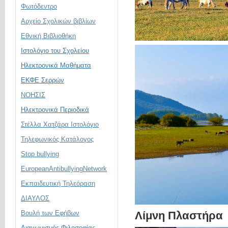
Φωτόδεντρο
Αρχείο Σχολικών βιβλίων
Εθνική Βιβλιοθήκη
Ιστολόγιο του Σχολείου
Ηλεκτρονικά Μαθήματα
ΕΚΦΕ Σερρών
ΝΟΗΣΙΣ
Ηλεκτρονικά Περιοδικά
Στέλλα Χατζάρα Ιστολόγιο
Τηλεφωνικός Κατάλογος
Stop bullying
EuropeanAntibullyingNetwork
Εκπαιδευτική Τηλεόραση
ΔΙΑΥΛΟΣ
Βουλή των Εφήβων
Λίμνη Πλαστήρα
Διαγωνισμός Φιλοσοφίας