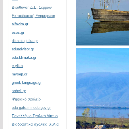
Διεύθυνση Δ.Ε. Σερρών
Εκπαιδευτική Ενημέρωση
alfavita.gr
esos.gr
dikaiologitika.gr
eduadvisor.gr
edu.klimaka.gr
e-yliko
mysep.gr
greek-language.gr
snhell.gr
Ψηφιακό σχολείο
edu-gate.minedu.gov.gr
Πανελλήνιο Σχολικό Δίκτυο
Διαδραστικά σχολικά βιβλία