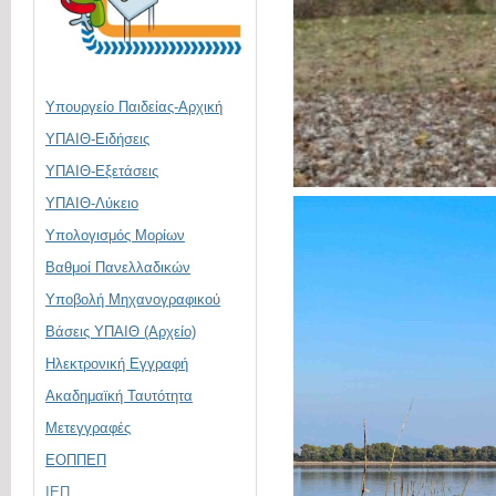
Υπουργείο Παιδείας-Αρχική
ΥΠΑΙΘ-Ειδήσεις
ΥΠΑΙΘ-Εξετάσεις
ΥΠΑΙΘ-Λύκειο
Υπολογισμός Μορίων
Βαθμοί Πανελλαδικών
Υποβολή Μηχανογραφικού
Βάσεις ΥΠΑΙΘ (Αρχείο)
Ηλεκτρονική Eγγραφή
Ακαδημαϊκή Ταυτότητα
Μετεγγραφές
ΕΟΠΠΕΠ
ΙΕΠ