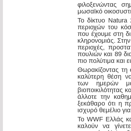
φιλοξενώντας ση
μωσαϊκό οικοσυστ
Το δίκτυο Natura
περιοχών του κόσ
που έχουμε στη δι
κληρονομιάς. Στην
περιοχές, προστα
πουλιών και 89 δι
πιο πολύτιμα και 
Θωρακίζοντας τη 
καλύτερη θέση να
των ημερών μα
βιοποικιλότητας κ
άλλοτε την καθημ
ξεκάθαρο ότι η π
ισχυρό θεμέλιο γι
Το WWF Ελλάς και
καλούν να γίνετ