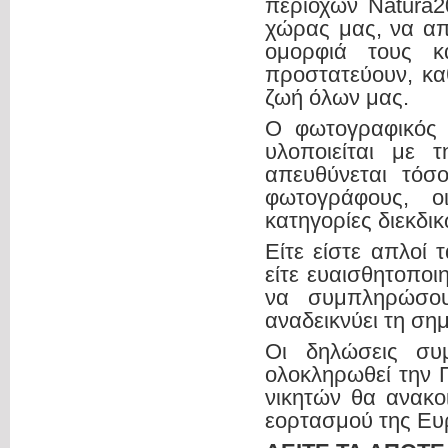
περιοχών Natura2
χώρας μας, να α
ομορφιά τους κ
προστατεύουν, κα
ζωή όλων μας.
Ο φωτογραφικός 
υλοποιείται με 
απευθύνεται τόσ
φωτογράφους, ο
κατηγορίες διεκδι
Είτε είστε απλοί 
είτε ευαισθητοποι
να συμπληρώσου
αναδεικνύει τη ση
Οι δηλώσεις συ
ολοκληρωθεί την 
νικητών θα ανακο
εορτασμού της Ευ