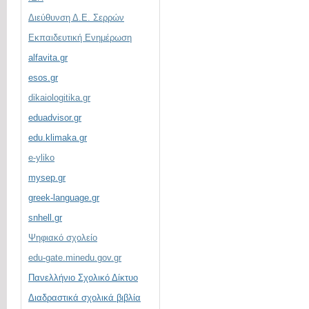
Διεύθυνση Δ.Ε. Σερρών
Εκπαιδευτική Ενημέρωση
alfavita.gr
esos.gr
dikaiologitika.gr
eduadvisor.gr
edu.klimaka.gr
e-yliko
mysep.gr
greek-language.gr
snhell.gr
Ψηφιακό σχολείο
edu-gate.minedu.gov.gr
Πανελλήνιο Σχολικό Δίκτυο
Διαδραστικά σχολικά βιβλία