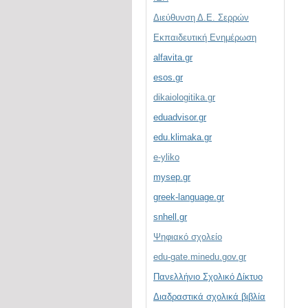
Διεύθυνση Δ.Ε. Σερρών
Εκπαιδευτική Ενημέρωση
alfavita.gr
esos.gr
dikaiologitika.gr
eduadvisor.gr
edu.klimaka.gr
e-yliko
mysep.gr
greek-language.gr
snhell.gr
Ψηφιακό σχολείο
edu-gate.minedu.gov.gr
Πανελλήνιο Σχολικό Δίκτυο
Διαδραστικά σχολικά βιβλία