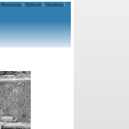
Μεγαλύτερο
Μηδένισε
Μικρότερο