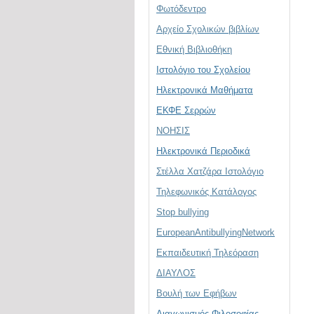
Φωτόδεντρο
Αρχείο Σχολικών βιβλίων
Εθνική Βιβλιοθήκη
Ιστολόγιο του Σχολείου
Ηλεκτρονικά Μαθήματα
ΕΚΦΕ Σερρών
ΝΟΗΣΙΣ
Ηλεκτρονικά Περιοδικά
Στέλλα Χατζάρα Ιστολόγιο
Τηλεφωνικός Κατάλογος
Stop bullying
EuropeanAntibullyingNetwork
Εκπαιδευτική Τηλεόραση
ΔΙΑΥΛΟΣ
Βουλή των Εφήβων
Διαγωνισμός Φιλοσοφίας