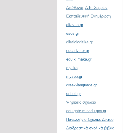
Διεύθυνση Δ.Ε. Σερρών
Εκπαιδευτική Ενημέρωση
alfavita.gr
esos.gr
dikaiologitika.gr
eduadvisor.gr
edu.klimaka.gr
e-yliko
mysep.gr
greek-language.gr
snhell.gr
Ψηφιακό σχολείο
edu-gate.minedu.gov.gr
Πανελλήνιο Σχολικό Δίκτυο
Διαδραστικά σχολικά βιβλία