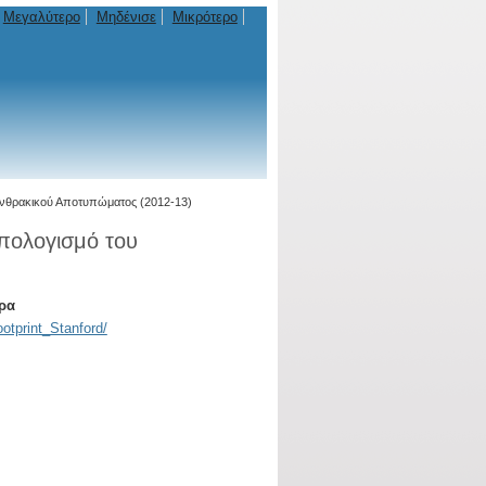
Μεγαλύτερο
Μηδένισε
Μικρότερο
 Ανθρακικού Αποτυπώματος (2012-13)
υπολογισμό του
άρα
otprint_Stanford/