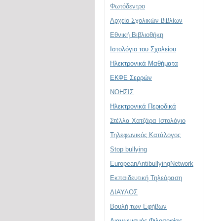
Φωτόδεντρο
Αρχείο Σχολικών βιβλίων
Εθνική Βιβλιοθήκη
Ιστολόγιο του Σχολείου
Ηλεκτρονικά Μαθήματα
ΕΚΦΕ Σερρών
ΝΟΗΣΙΣ
Ηλεκτρονικά Περιοδικά
Στέλλα Χατζάρα Ιστολόγιο
Τηλεφωνικός Κατάλογος
Stop bullying
EuropeanAntibullyingNetwork
Εκπαιδευτική Τηλεόραση
ΔΙΑΥΛΟΣ
Βουλή των Εφήβων
Διαγωνισμός Φιλοσοφίας