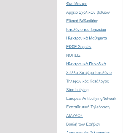
Φωτόδεντρο
Αρχείο Σχολικών βιβλίων
Εθνική Βιβλιοθήκη
Ιστολόγιο του Σχολείου
Ηλεκτρονικά Μαθήματα
ΕΚΦΕ Σερρών
ΝΟΗΣΙΣ
Ηλεκτρονικά Περιοδικά
Στέλλα Χατζάρα Ιστολόγιο
Τηλεφωνικός Κατάλογος
Stop bullying
EuropeanAntibullyingNetwork
Εκπαιδευτική Τηλεόραση
ΔΙΑΥΛΟΣ
Βουλή των Εφήβων
Διαγωνισμός Φιλοσοφίας