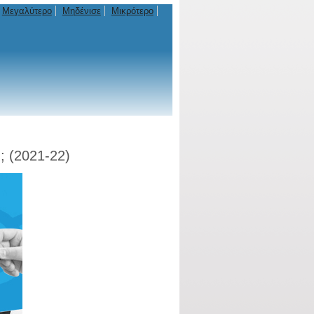
Μεγαλύτερο
Μηδένισε
Μικρότερο
; (2021-22)