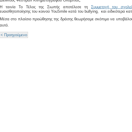
Διεθνούς Φεστιβάλ Κινηματογράφου Ολυμπίας.
Η ταινία Το Τέλος της Σιωπής αποτέλεσε τη
Συμμετοχή του σχολε
ευαισθητοποίησης του κοινού
Y
ou
Smile
κατά του
bullying
, και ειδικότερα κα
Μέσα στο πλαίσιο προώθησης της δράσης θεωρήσαμε σκόπιμο να υποβάλουμε
αυτό.
< Προηγούμενο