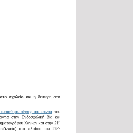
στο σχολείο και
η δεύτερη
στο
 ευαισθητοποίησης του κοινού
που
άντια στην Ενδοσχολική Βία και
η
ηματογράφου Χανίων και στην 21
ου
ra
Zizanio
) στο πλαίσιο του 24