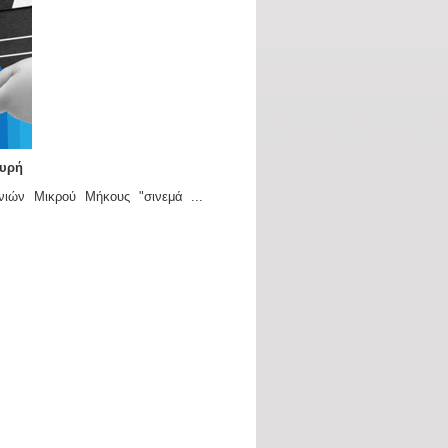
γυρή
νιών Μικρού Μήκους "σινεμά ...