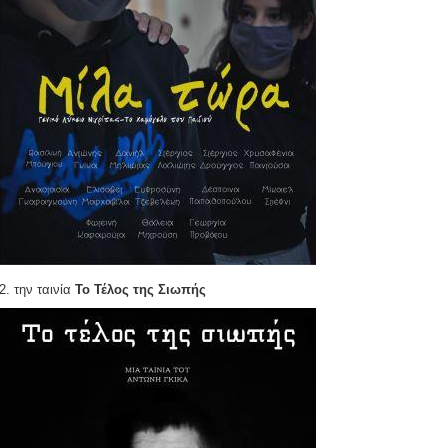
2. την ταινία
Το Τέλος της Σιωπής