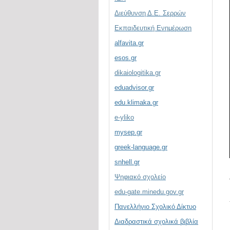
Διεύθυνση Δ.Ε. Σερρών
Εκπαιδευτική Ενημέρωση
alfavita.gr
esos.gr
dikaiologitika.gr
eduadvisor.gr
edu.klimaka.gr
e-yliko
mysep.gr
greek-language.gr
snhell.gr
Ψηφιακό σχολείο
edu-gate.minedu.gov.gr
Πανελλήνιο Σχολικό Δίκτυο
Διαδραστικά σχολικά βιβλία