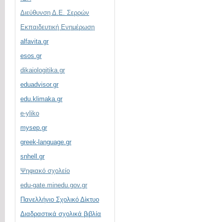
Διεύθυνση Δ.Ε. Σερρών
Εκπαιδευτική Ενημέρωση
alfavita.gr
esos.gr
dikaiologitika.gr
eduadvisor.gr
edu.klimaka.gr
e-yliko
mysep.gr
greek-language.gr
snhell.gr
Ψηφιακό σχολείο
edu-gate.minedu.gov.gr
Πανελλήνιο Σχολικό Δίκτυο
Διαδραστικά σχολικά βιβλία