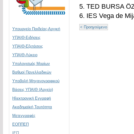
5. TED BURSA ÖZE
6. IES Vega de Mij
< Προηγούμενο
Υπουργείο Παιδείας-Αρχική
ΥΠΑΙΘ-Ειδήσεις
ΥΠΑΙΘ-Εξετάσεις
ΥΠΑΙΘ-Λύκειο
Υπολογισμός Μορίων
Βαθμοί Πανελλαδικών
Υποβολή Μηχανογραφικού
Βάσεις ΥΠΑΙΘ (Αρχείο)
Ηλεκτρονική Eγγραφή
Ακαδημαϊκή Ταυτότητα
Μετεγγραφές
ΕΟΠΠΕΠ
ΙΕΠ