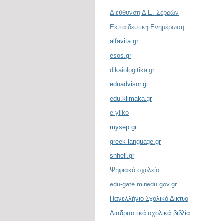
Διεύθυνση Δ.Ε. Σερρών
Εκπαιδευτική Ενημέρωση
alfavita.gr
esos.gr
dikaiologitika.gr
eduadvisor.gr
edu.klimaka.gr
e-yliko
mysep.gr
greek-language.gr
snhell.gr
Ψηφιακό σχολείο
edu-gate.minedu.gov.gr
Πανελλήνιο Σχολικό Δίκτυο
Διαδραστικά σχολικά βιβλία