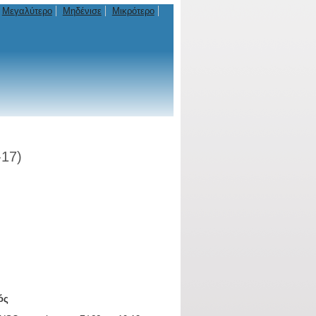
Μεγαλύτερο
Μηδένισε
Μικρότερο
-17)
ός