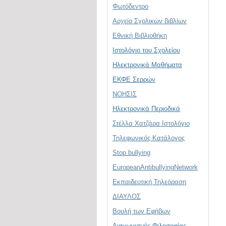
Φωτόδεντρο
Αρχείο Σχολικών βιβλίων
Εθνική Βιβλιοθήκη
Ιστολόγιο του Σχολείου
Ηλεκτρονικά Μαθήματα
ΕΚΦΕ Σερρών
ΝΟΗΣΙΣ
Ηλεκτρονικά Περιοδικά
Στέλλα Χατζάρα Ιστολόγιο
Τηλεφωνικός Κατάλογος
Stop bullying
EuropeanAntibullyingNetwork
Εκπαιδευτική Τηλεόραση
ΔΙΑΥΛΟΣ
Βουλή των Εφήβων
Διαγωνισμός Φιλοσοφίας