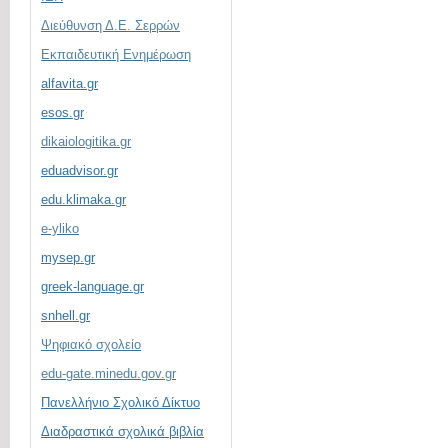
Διεύθυνση Δ.Ε. Σερρών
Εκπαιδευτική Ενημέρωση
alfavita.gr
esos.gr
dikaiologitika.gr
eduadvisor.gr
edu.klimaka.gr
e-yliko
mysep.gr
greek-language.gr
snhell.gr
Ψηφιακό σχολείο
edu-gate.minedu.gov.gr
Πανελλήνιο Σχολικό Δίκτυο
Διαδραστικά σχολικά βιβλία