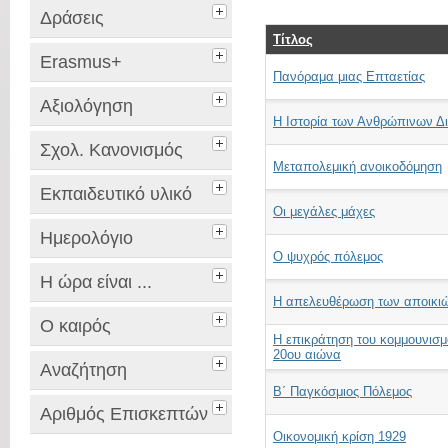
Δράσεις
Τίτλος
Erasmus+
Πανόραμα μιας Επταετίας
Αξιολόγηση
Η Ιστορία των Ανθρώπινων Δ
Σχολ. Κανονισμός
Μεταπολεμική ανοικοδόμηση
Εκπαιδευτικό υλικό
Οι μεγάλες μάχες
Ημερολόγιο
Ο ψυχρός πόλεμος
Η ώρα είναι ...
Η απελευθέρωση των αποικι
Ο καιρός
Η επικράτηση του κομμουνισμο
20ου αιώνα
Αναζήτηση
Β΄ Παγκόσμιος Πόλεμος
Αριθμός Επισκεπτών