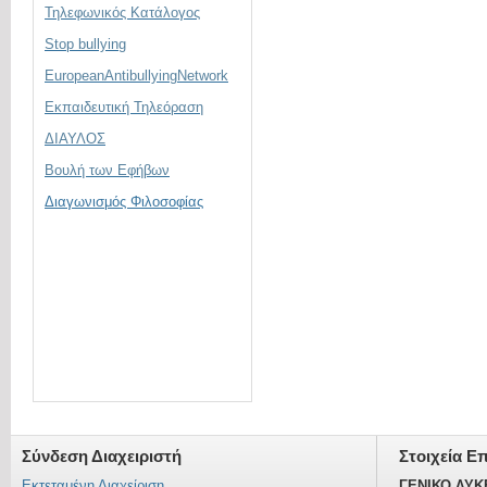
Τηλεφωνικός Κατάλογος
Stop bullying
EuropeanAntibullyingNetwork
Εκπαιδευτική Τηλεόραση
ΔΙΑΥΛΟΣ
Βουλή των Εφήβων
Διαγωνισμός Φιλοσοφίας
Σύνδεση Διαχειριστή
Στοιχεία Ε