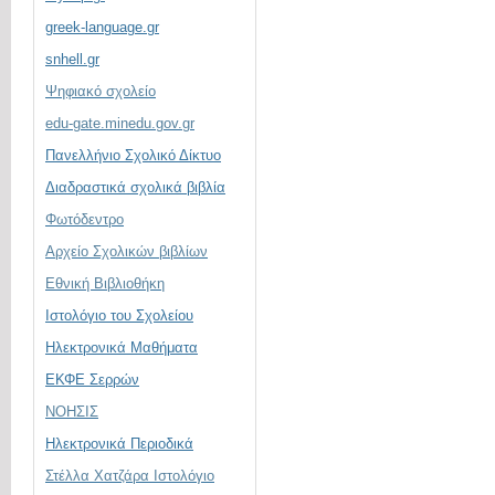
mysep.gr
greek-language.gr
snhell.gr
Ψηφιακό σχολείο
edu-gate.minedu.gov.gr
Πανελλήνιο Σχολικό Δίκτυο
Διαδραστικά σχολικά βιβλία
Φωτόδεντρο
Αρχείο Σχολικών βιβλίων
Εθνική Βιβλιοθήκη
Ιστολόγιο του Σχολείου
Ηλεκτρονικά Μαθήματα
ΕΚΦΕ Σερρών
ΝΟΗΣΙΣ
Ηλεκτρονικά Περιοδικά
Στέλλα Χατζάρα Ιστολόγιο