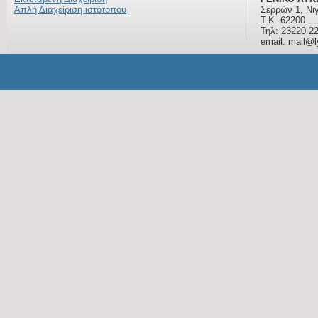
Εκτεταμένη Διαχείριση
ΓΕΝΙΚΟ ΛΥΚ
Απλή Διαχείριση ιστότοπου
Σερρών 1, Νι
Τ.Κ. 62200
Τηλ: 23220 2
email: mail@ly