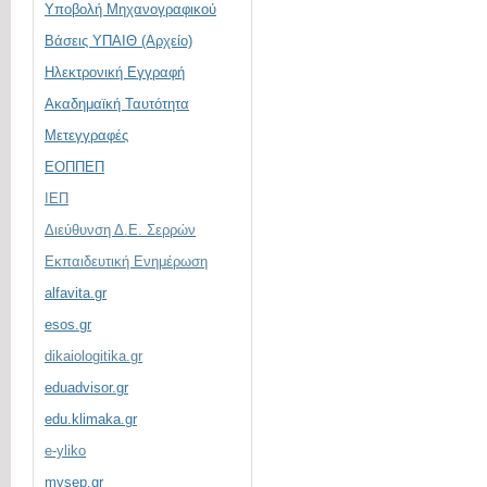
Υποβολή Μηχανογραφικού
Βάσεις ΥΠΑΙΘ (Αρχείο)
Ηλεκτρονική Eγγραφή
Ακαδημαϊκή Ταυτότητα
Μετεγγραφές
ΕΟΠΠΕΠ
ΙΕΠ
Διεύθυνση Δ.Ε. Σερρών
Εκπαιδευτική Ενημέρωση
alfavita.gr
esos.gr
dikaiologitika.gr
eduadvisor.gr
edu.klimaka.gr
e-yliko