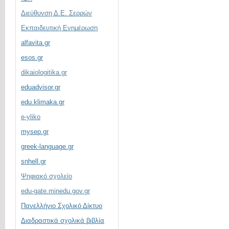
Διεύθυνση Δ.Ε. Σερρών
Εκπαιδευτική Ενημέρωση
alfavita.gr
esos.gr
dikaiologitika.gr
eduadvisor.gr
edu.klimaka.gr
e-yliko
mysep.gr
greek-language.gr
snhell.gr
Ψηφιακό σχολείο
edu-gate.minedu.gov.gr
Πανελλήνιο Σχολικό Δίκτυο
Διαδραστικά σχολικά βιβλία