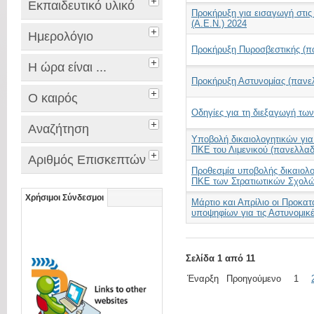
Εκπαιδευτικό υλικό
Προκήρυξη για εισαγωγή στις 
(Α.Ε.Ν.) 2024
Ημερολόγιο
Προκήρυξη Πυροσβεστικής (π
Η ώρα είναι ...
Προκήρυξη Αστυνομίας (πανελ
Ο καιρός
Οδηγίες για τη διεξαγωγή τ
Αναζήτηση
Υποβολή δικαιολογητικών για
ΠΚΕ του Λιμενικού (πανελλαδ
Αριθμός Επισκεπτών
Προθεσμία υποβολής δικαιολο
ΠΚΕ των Στρατιωτικών Σχολώ
Χρήσιμοι Σύνδεσμοι
Μάρτιο και Απρίλιο οι Προκατ
υποψηφίων για τις Αστυνομικ
Σελίδα 1 από 11
Έναρξη
Προηγούμενο
1