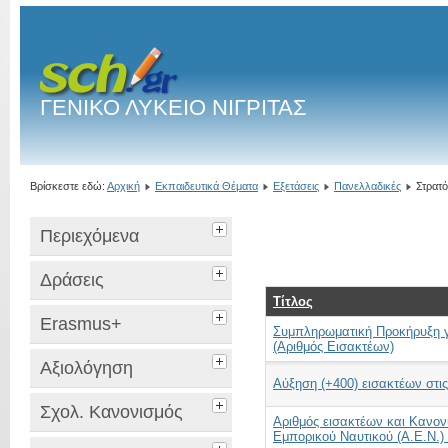
ΓΕΝΙΚΟ ΛΥΚΕΙΟ ΝΙΓΡΙΤΑΣ
Βρίσκεστε εδώ:
Αρχική
Εκπαιδευτικά Θέματα
Εξετάσεις
Πανελλαδικές
Στρατ
Περιεχόμενα
Δράσεις
Τίτλος
Erasmus+
Συμπληρωματική Προκήρυξη γι
(Αριθμός Εισακτέων)
Αξιολόγηση
Aύξηση (+400) εισακτέων στις
Σχολ. Κανονισμός
Αριθμός εισακτέων και Κανονι
Εμπορικού Ναυτικού (Α.Ε.Ν.)