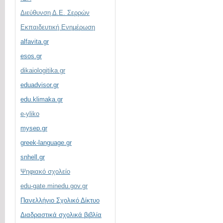
Διεύθυνση Δ.Ε. Σερρών
Εκπαιδευτική Ενημέρωση
alfavita.gr
esos.gr
dikaiologitika.gr
eduadvisor.gr
edu.klimaka.gr
e-yliko
mysep.gr
greek-language.gr
snhell.gr
Ψηφιακό σχολείο
edu-gate.minedu.gov.gr
Πανελλήνιο Σχολικό Δίκτυο
Διαδραστικά σχολικά βιβλία